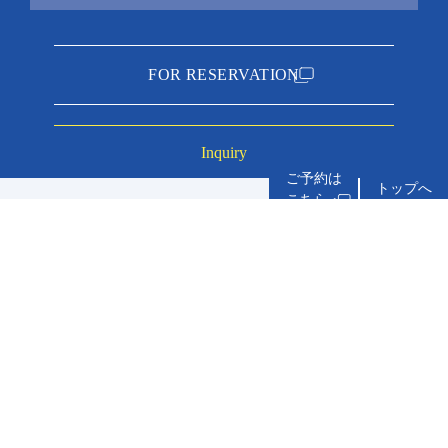
FOR RESERVATION
Inquiry
トップへ
about accommo
service
inn you can stay with your dog
experiences
price plan
meals
Access