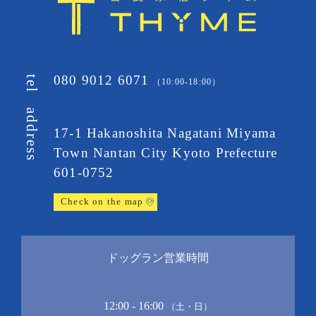
080 9012 6071
tel
（10:00-18:00）
address
17-1 Hakanoshita Nagatani Miyama
Town
Nantan City Kyoto Prefecture
601-0752
Check on the map
ドッグラン営業時間
12:00 - 16:00
（土・日）