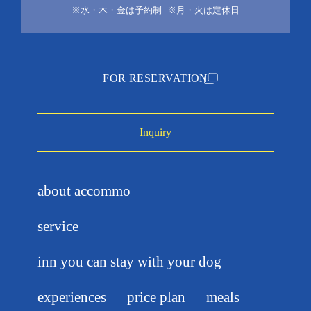
※水・木・金は予約制
※月・火は定休日
FOR RESERVATION
Inquiry
about accommo
service
inn you can stay with your dog
experiences
price plan
meals