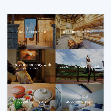
about accommo
accommo service
inn you can stay with
accommo experience
your dog
accommo meals
accommo plan