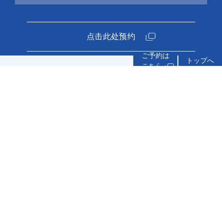
点击此处预约
トップへ
询问
关于客栈
服务
与狗
各种体验
价目
餐食
交通
住宿协议
隐私条款
公告