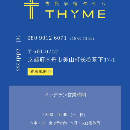
080 9012 6071
tel
（10:00-18:00）
〒601-0752
address
京都府南丹市美山町
长谷墓下17-1
查看地图
ドッグラン営業時間
12:00 - 16:00
（土・日）
※水・木・金は予約制
※月・火は定休日