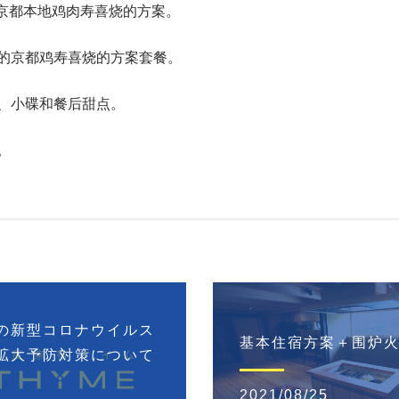
加京都本地鸡肉寿喜烧的方案。
的京都鸡寿喜烧的方案套餐。
、小碟和餐后甜点。
。
の新型コロナウイルス
基本住宿方案＋围炉
拡大予防対策について
2021/08/25