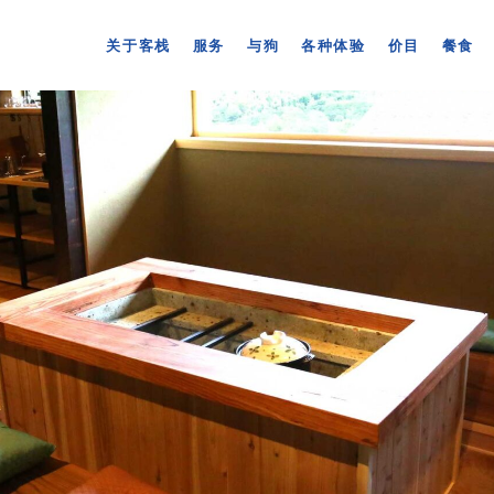
关于客栈
服务
与狗
各种体验
价目
餐食
关于客栈
服务
与狗
各种体验
价目
餐食