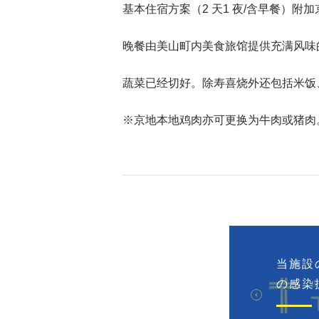
基本住宿方案（2 天1 夜/含早餐）附
晚餐由美山町内美食旅馆提供充满风味
蔬菜已经切好。除寿喜烧外还包括米饭
※京地本地鸡肉亦可更换为牛肉或猪肉
当施設
の感染